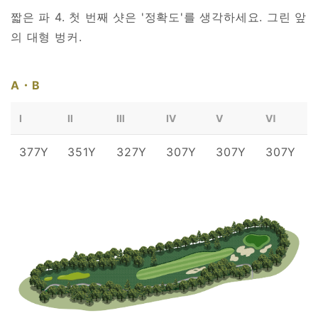
짧은 파 4. 첫 번째 샷은 '정확도'를 생각하세요. 그린 앞
의 대형 벙커.
A・B
Ⅰ
Ⅱ
Ⅲ
Ⅳ
Ⅴ
Ⅵ
377Y
351Y
327Y
307Y
307Y
307Y