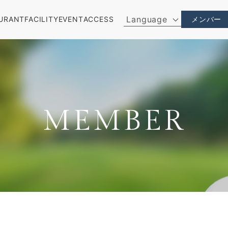
Language
URANT
FACILITY
EVENT
ACCESS
メンバー
MEMBER